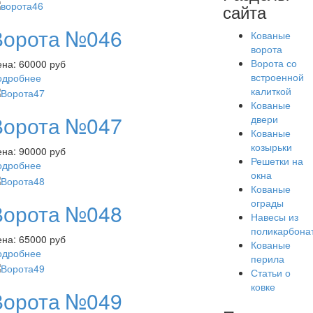
сайта
Ворота №046
Кованые
ворота
Ворота со
ена:
60000 руб
встроенной
одробнее
калиткой
Кованые
Ворота №047
двери
Кованые
козырьки
ена:
90000 руб
Решетки на
одробнее
окна
Кованые
ограды
Ворота №048
Навесы из
поликарбона
ена:
65000 руб
Кованые
одробнее
перила
Статьи о
ковке
Ворота №049