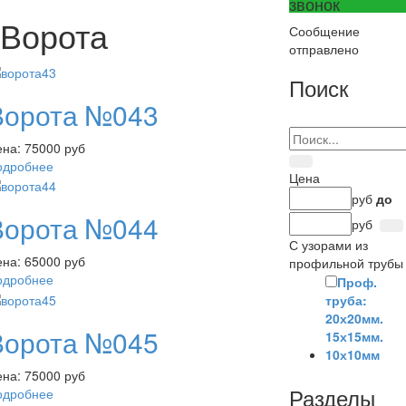
звонок
Ворота
Сообщение
отправлено
Поиск
Ворота №043
ена:
75000 руб
одробнее
Цена
руб
до
Ворота №044
руб
С узорами из
ена:
65000 руб
профильной трубы
одробнее
Проф.
труба:
20х20мм.
Ворота №045
15х15мм.
10х10мм
ена:
75000 руб
Разделы
одробнее