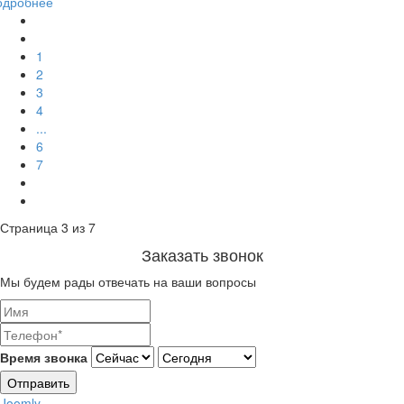
одробнее
1
2
3
4
...
6
7
Страница 3 из 7
Заказать звонок
Мы будем рады отвечать на ваши вопросы
Время звонка
Отправить
Joomly