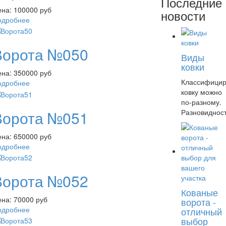
Последние
ена:
100000 руб
новости
одробнее
Ворота №050
Виды
ковки
ена:
350000 руб
Классифицир
одробнее
ковку можно
по-разному.
Ворота №051
Разновиднос
ена:
650000 руб
одробнее
Ворота №052
Кованые
ена:
70000 руб
ворота -
одробнее
отличный
выбор