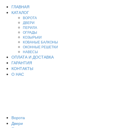
ГЛАВНАЯ
КАТАЛОГ
ВОРОТА
ДВЕРИ
ПЕРИЛА
ОГРАДЫ
КОЗЫРЬКИ
КОВАНЫЕ БАЛКОНЫ
ОКОННЫЕ РЕШЕТКИ
НАВЕСЫ
ОПЛАТА И ДОСТАВКА
ГАРАНТИЯ
КОНТАКТЫ
О НАС
Производство, продажа металлоизделий для дома и
дачи.
Художественная ковка - кованые изделия на заказ в
Чечне.
Ворота
Двери