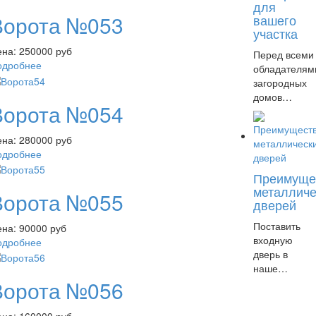
для
Ворота №053
вашего
участка
ена:
250000 руб
Перед всеми
одробнее
обладателям
загородных
домов…
Ворота №054
ена:
280000 руб
одробнее
Преимуще
металличе
Ворота №055
дверей
Поставить
ена:
90000 руб
входную
одробнее
дверь в
наше…
Ворота №056