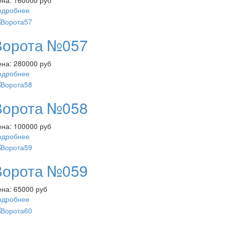
ена:
160000 руб
одробнее
Ворота №057
ена:
280000 руб
одробнее
Ворота №058
ена:
100000 руб
одробнее
Ворота №059
ена:
65000 руб
одробнее