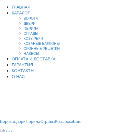
ГЛАВНАЯ
КАТАЛОГ
ВОРОТА
ДВЕРИ
ПЕРИЛА
ОГРАДЫ
КОЗЫРЬКИ
КОВАНЫЕ БАЛКОНЫ
ОКОННЫЕ РЕШЕТКИ
НАВЕСЫ
ОПЛАТА И ДОСТАВКА
ГАРАНТИЯ
КОНТАКТЫ
О НАС
Производство, продажа металлоизделий для дома и
дачи.
Художественная ковка - кованые изделия на заказ в
Чечне.
Ворота
Двери
Перила
Ограды
Козырьки
Еще