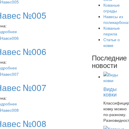
Кованые
ограды
Навес №005
Навесы из
поликарбона
ена:
Кованые
одробнее
перила
Статьи о
ковке
Навес №006
Последние
ена:
новости
одробнее
Навес №007
Виды
ковки
ена:
Классифицир
одробнее
ковку можно
по-разному.
Разновиднос
Навес №008