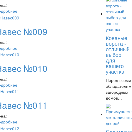
ена:
одробнее
Навес №009
Кованые
ена:
ворота -
одробнее
отличный
выбор
для
вашего
Навес №010
участка
ена:
Перед всеми
одробнее
обладателям
загородных
домов…
Навес №011
ена:
одробнее
Преимуще