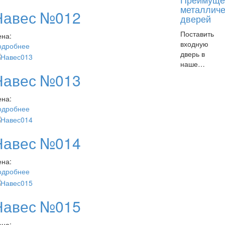
металличе
Навес №012
дверей
Поставить
ена:
входную
одробнее
дверь в
наше…
Навес №013
ена:
одробнее
Навес №014
ена:
одробнее
Навес №015
ена: