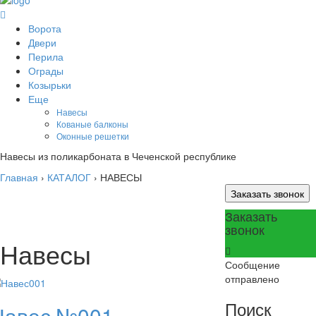
Ворота
Двери
Перила
Ограды
Козырьки
Еще
Навесы
Кованые балконы
Оконные решетки
Навесы из поликарбоната в Чеченской республике
Главная
›
КАТАЛОГ
›
НАВЕСЫ
Заказать звонок
Заказать
звонок
Навесы
Сообщение
отправлено
Поиск
Навес №001