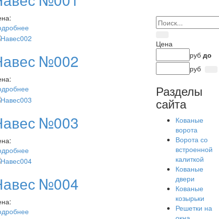
ена:
одробнее
Цена
руб
до
Навес №002
руб
ена:
Разделы
одробнее
сайта
Навес №003
Кованые
ворота
Ворота со
ена:
встроенной
одробнее
калиткой
Кованые
Навес №004
двери
Кованые
козырьки
ена:
Решетки на
одробнее
окна