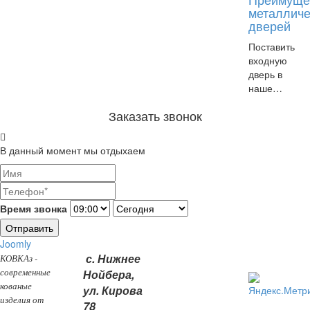
металличе
дверей
Поставить
входную
дверь в
наше…
Заказать звонок
В данный момент мы отдыхаем
Время звонка
Отправить
Joomly
с. Нижнее
КОВКАз -
современные
Нойбера,
кованые
ул. Кирова
изделия от
78