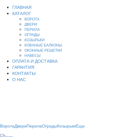
ГЛАВНАЯ
КАТАЛОГ
ВОРОТА
ДВЕРИ
ПЕРИЛА
ОГРАДЫ
КОЗЫРЬКИ
КОВАНЫЕ БАЛКОНЫ
ОКОННЫЕ РЕШЕТКИ
НАВЕСЫ
ОПЛАТА И ДОСТАВКА
ГАРАНТИЯ
КОНТАКТЫ
О НАС
Производство, продажа металлоизделий для дома и
дачи.
Художественная ковка - кованые изделия на заказ в
Чечне.
Ворота
Двери
Перила
Ограды
Козырьки
Еще