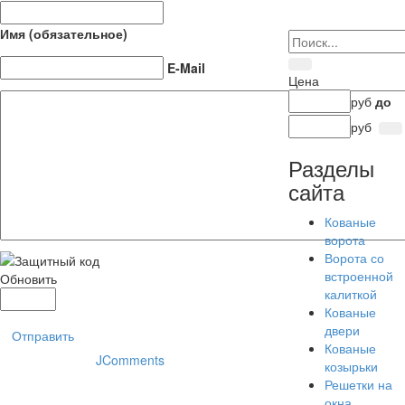
Имя (обязательное)
E-Mail
Цена
руб
до
руб
Разделы
сайта
Кованые
ворота
Ворота со
встроенной
Обновить
калиткой
Кованые
двери
Отправить
Кованые
JComments
козырьки
Решетки на
окна